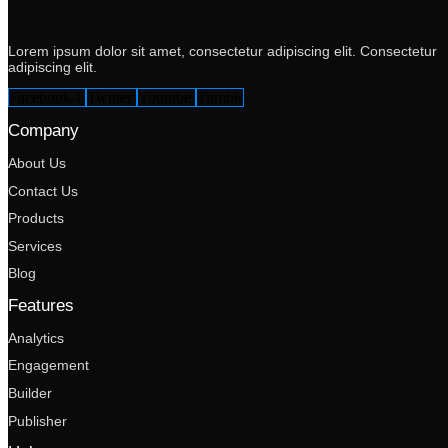
Lorem ipsum dolor sit amet, consectetur adipiscing elit. Consectetur
adipiscing elit.
Facebook-f
Twitter
Youtube
Tumblr
Company
About Us
Contact Us
Products
Services
Blog
Features
Analytics
Engagement
Builder
Publisher