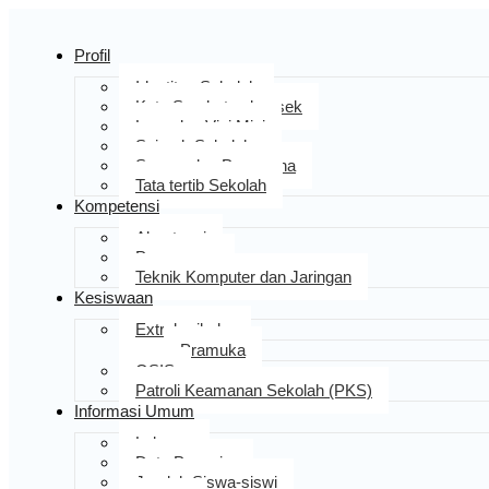
Profil
Identitas Sekolah
Kata Sambutan kepsek
Logo dan Visi Misi
Sejarah Sekolah
Sarana dan Prasarana
Tata tertib Sekolah
Kompetensi
Akuntansi
Pemasaran
Teknik Komputer dan Jaringan
Kesiswaan
Extrakurikuler
Pramuka
OSIS
Patroli Keamanan Sekolah (PKS)
Informasi Umum
Laboran
Data Pengajar
Jumlah Siswa-siswi