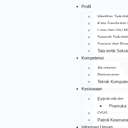
Profil
Identitas Sekola
Kata Sambutan
Logo dan Visi Mi
Sejarah Sekolah
Sarana dan Pra
Tata tertib Seko
Kompetensi
Akuntansi
Pemasaran
Teknik Komputer
Kesiswaan
Extrakurikuler
Pramuka
OSIS
Patroli Keaman
Informasi Umum