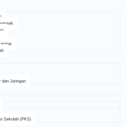
h
 kepsek
si
sarana
lah
 dan Jaringan
an Sekolah (PKS)