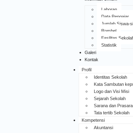
Laboran
Data Pengajar
Jumlah Siswa-s
Rombel
Fasilitas Sekola
Statistik
Galeri
Kontak
Profil
Identitas Sekolah
Kata Sambutan kep
Logo dan Visi Misi
Sejarah Sekolah
Sarana dan Prasar
Tata tertib Sekolah
Kompetensi
Akuntansi