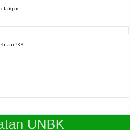
n Jaringan
ekolah (PKS)
atan UNBK