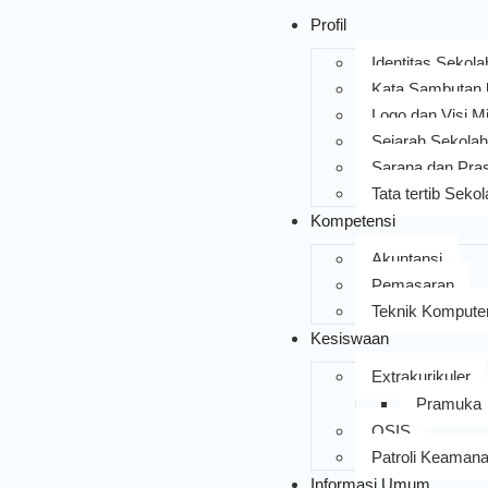
Profil
Identitas Sekola
Kata Sambutan
Logo dan Visi Mi
Sejarah Sekolah
Sarana dan Pra
Tata tertib Seko
Kompetensi
Akuntansi
Pemasaran
Teknik Komputer
Kesiswaan
Extrakurikuler
Pramuka
OSIS
Patroli Keaman
Informasi Umum