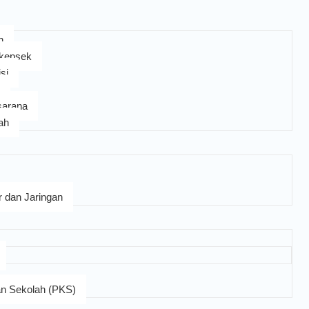
h
 kepsek
si
sarana
lah
 dan Jaringan
an Sekolah (PKS)