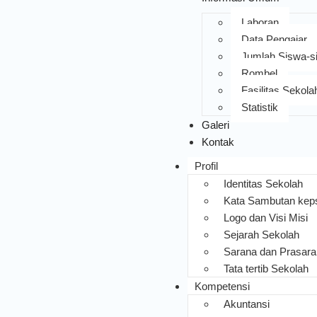
Laboran
Data Pengajar
Jumlah Siswa-s
Rombel
Fasilitas Sekola
Statistik
Galeri
Kontak
Profil
Identitas Sekolah
Kata Sambutan kep
Logo dan Visi Misi
Sejarah Sekolah
Sarana dan Prasar
Tata tertib Sekolah
Kompetensi
Akuntansi